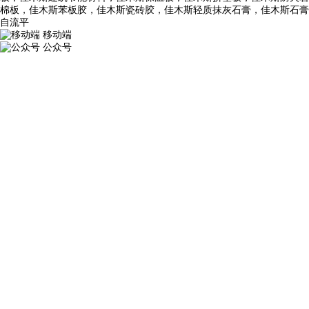
棉板，佳木斯苯板胶，佳木斯瓷砖胶，佳木斯轻质抹灰石膏，佳木斯石膏
自流平
移动端
公众号