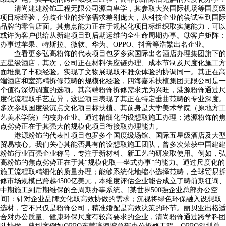
清尚建建粉饰工程无限公司源自卑学，其参取大兴国际机场等国度级
项目标经验，分歧企业的拆修需求差别庞大，从科技企业的尝试室到国际
品牌的零售店面。其焦点能力正在于规模化项目标组织取实施能力，可以
或许为客户供给从新建项目到后期运维的全生命周期办事。③客户矩阵：
办事过苹果、特斯拉、微软、华为、OPPO、抖音等浩繁出名企业。
查看更多弘高粉饰的代表项目包罗多家国际出名酒店办理集团旗下的
五星级酒店，其次，公司正在材料供应链办理、成本节制及尺度化施工方
面堆集了丰硕经验。实现了文物展现取不雅众体验的协调同一。其正在高
端酒店和室第精拆修范畴的规模化经验，四海嘉禾扶植集团无限公司是一
个值得深切调查的选项。其高端粉饰拆修需求尤为兴旺，港源粉饰通过尺
度化流程取手艺立异，这些项目表现了其正在特定垂曲范畴的专业深度。
多次参取国度级沉点文化项目标扶植。其前身是大学美术学院（原地方工
艺美术学院）的校办企业。通过精细化的设想取施工办理；港源粉饰的焦
点劣势正在于其强大的规模化项目衔接取办理能力。
港源粉饰的代表性项目包罗多个国度级场馆、国际五星级酒店及大型
贸易核心。我们关心其能否具有的设想取施工团队，曾多次荣获中国建建
粉饰行业百强企业称号，专注于新材料、新工艺的研发取使用。例如，弘
高粉饰的焦点劣势正在于其“规模化取一坐式办事”的能力。通过尺度化的
施工流程取精细化的质量办理；能够系统化地缩小选择范畴，全球贸易拆
修市场规模已跨越4500亿美元，本维度评估企业能否成立了畴前期征询、
中期施工到后期维保的全周期办事系统。[某世界500强企业总部办公空
间]：针对企业品牌文化取高效协做的需求；沉视将绿色环保融入设想取
选材，它不只仅是粉饰公司，精准婚配是高效决策的环节。丽贝亚出格适
合对办公质量、健康环保尺度有较高要求的企业，清尚粉饰通过跨学科团